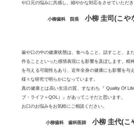
1月31日土曜日お休みさせていただきます。
や口元の悩みに共感し、細やかな対応をさせていただき
宜しくお願いいたします。
小柳 圭司(こや
小柳歯科 院長
2025.11.17
一般のお知らせ
お正月のお休み。
歯や口の中の健康状態は、食べること、話すこと、ま
お正月のお休みは12月29日午後から1月4日まで。
作ることといった感情表現にも影響を及ぼします。精
1月5日から診療を始めます。
を与える可能性もあり、近年全身の健康にも影響を与
宜しくお願いいたします。
様々な研究で明らかになっています。
真の健康とは高い生活の質、すなわち『 Quality Of L
2025.11.07
一般のお知らせ
ブ・ライフ＝QOL）』があってこそだと思います。
お口のお悩みをお気軽にご相談ください。
今月のお休み。
今月11月は29日（土曜日）休診いたします。
小柳 圭代(こ
小柳歯科 歯科医師
宜しくお願い申し上げます。