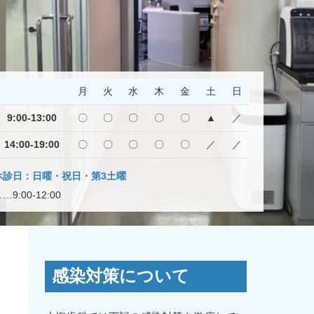
月
火
水
木
金
土
日
9:00-13:00
〇
〇
〇
〇
〇
▲
／
14:00-19:00
〇
〇
〇
〇
〇
／
／
休診日：日曜・祝日・第3土曜
…9:00-12:00
感染対策について