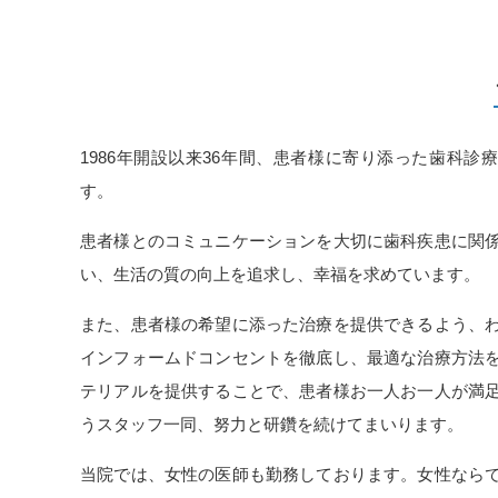
2026.05.08
一般のお知らせ
6月のお休み。
6月6日土曜日、お休みさせていただきます。
よろしくお願いいたします。
1986
年開設以来
36
年間、患者様に寄り添った歯科診療
す。
2026.04.16
一般のお知らせ
患者様とのコミュニケーションを大切に歯科疾患に関
5月のお休み。
い、生活の質の向上を追求し、幸福を求めています。
5月は2日（土）、16日（土）、30日（土）お休み
また、患者様の希望に添った治療を提供できるよう、
よろしくお願いします。
インフォームドコンセントを徹底し、最適な治療方法
テリアルを提供することで、患者様お一人お一人が満
2025.12.25
一般のお知らせ
うスタッフ一同、努力と研鑽を続けてまいります。
1月のお休み。
当院では、女性の医師も勤務しております。女性なら